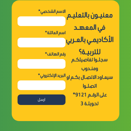
*الاسم الشخصي
معنيـون بالتعليـم
في المعهـد
*اسم العائلة
الأكاديمـي بالعـربي
للتربيـة؟
*رقم الهاتف
سجلـوا تفاصيلكـم
ومنـدوب
*البريد الإلكتروني
سيعـاود الاتصـال بكـم او
اتصلـوا
على الرقـم
9121*
ارسل
تحويلـة 3